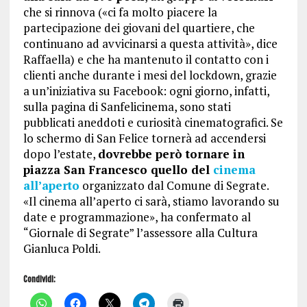
che si rinnova («ci fa molto piacere la
partecipazione dei giovani del quartiere, che
continuano ad avvicinarsi a questa attività», dice
Raffaella) e che ha mantenuto il contatto con i
clienti anche durante i mesi del lockdown, grazie
a un’iniziativa su Facebook: ogni giorno, infatti,
sulla pagina di Sanfelicinema, sono stati
pubblicati aneddoti e curiosità cinematografici. Se
lo schermo di San Felice tornerà ad accendersi
dopo l’estate,
dovrebbe però tornare in
piazza San Francesco quello del
cinema
all’aperto
organizzato dal Comune di Segrate.
«Il cinema all’aperto ci sarà, stiamo lavorando su
date e programmazione», ha confermato al
“Giornale di Segrate” l’assessore alla Cultura
Gianluca Poldi.
Condividi:
F
F
F
F
F