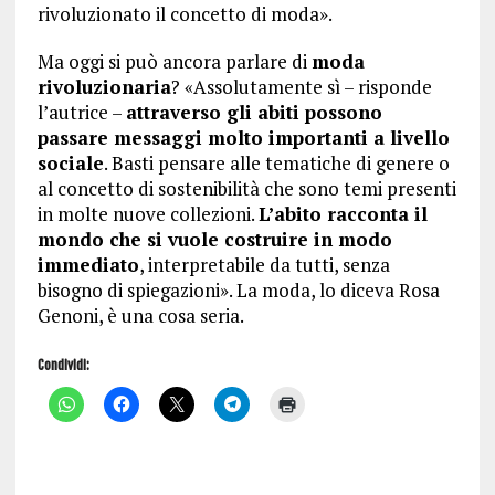
rivoluzionato il concetto di moda».
Ma oggi si può ancora parlare di
moda
rivoluzionaria
? «Assolutamente sì – risponde
l’autrice –
attraverso gli abiti possono
passare messaggi molto importanti a livello
sociale
. Basti pensare alle tematiche di genere o
al concetto di sostenibilità che sono temi presenti
in molte nuove collezioni.
L’abito racconta il
mondo che si vuole costruire in modo
immediato
, interpretabile da tutti, senza
bisogno di spiegazioni». La moda, lo diceva Rosa
Genoni, è una cosa seria.
Condividi:
F
F
F
F
F
a
a
a
a
a
i
i
i
i
i
c
c
c
c
c
l
l
l
l
l
i
i
i
i
i
c
c
c
c
c