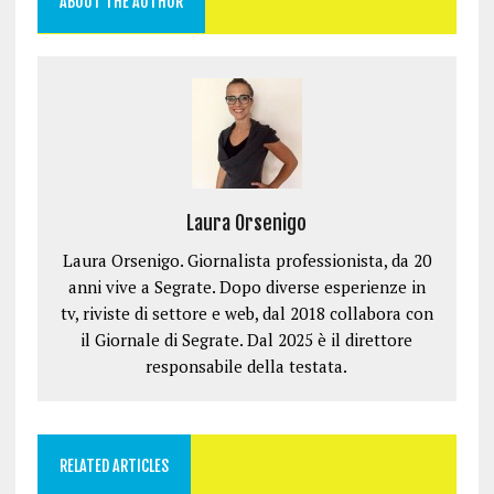
ABOUT THE AUTHOR
a
a
i
a
s
n
n
n
n
t
u
u
e
u
r
o
o
s
o
a
v
v
t
v
)
a
a
r
a
f
f
a
f
i
i
)
i
n
n
n
e
e
e
s
s
s
t
t
t
r
r
r
a
a
a
)
)
)
Laura Orsenigo
Laura Orsenigo. Giornalista professionista, da 20
anni vive a Segrate. Dopo diverse esperienze in
tv, riviste di settore e web, dal 2018 collabora con
il Giornale di Segrate. Dal 2025 è il direttore
responsabile della testata.
RELATED ARTICLES