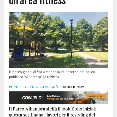
un’area fitness
Il parco giochi di Via Amendola, all'interno del parco
pubblico "Alhambra" (Archivio)
POSTED BY:
FEDERICO VIGANÒ
18 LUGLIO 2019
Il Parco Alhambra si rifà il look. Sono iniziati
questa settimana i lavori per il restyling del