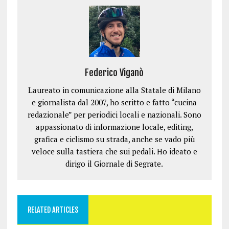
v
v
t
v
)
a
a
r
a
f
f
a
f
i
i
)
i
n
n
n
e
e
e
s
s
s
t
t
t
r
r
r
a
a
a
)
)
)
Federico Viganò
Laureato in comunicazione alla Statale di Milano
e giornalista dal 2007, ho scritto e fatto “cucina
redazionale” per periodici locali e nazionali. Sono
appassionato di informazione locale, editing,
grafica e ciclismo su strada, anche se vado più
veloce sulla tastiera che sui pedali. Ho ideato e
dirigo il Giornale di Segrate.
RELATED ARTICLES