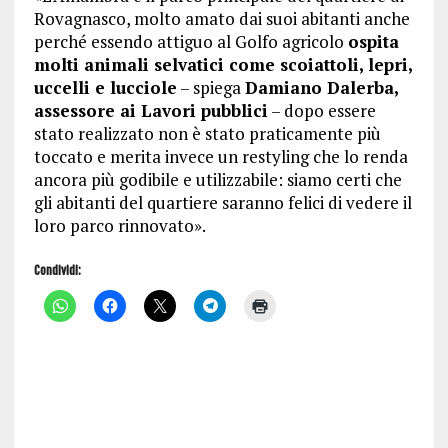
Rovagnasco, molto amato dai suoi abitanti anche
perché essendo attiguo al Golfo agricolo
ospita
molti animali selvatici come scoiattoli, lepri,
uccelli e lucciole
– spiega
Damiano Dalerba,
assessore ai Lavori pubblici
– dopo essere
stato realizzato non è stato praticamente più
toccato e merita invece un restyling che lo renda
ancora più godibile e utilizzabile: siamo certi che
gli abitanti del quartiere saranno felici di vedere il
loro parco rinnovato».
Condividi:
F
F
F
F
F
a
a
a
a
a
i
i
i
i
i
c
c
c
c
c
l
l
l
l
l
i
i
i
i
i
c
c
c
c
c
p
p
p
p
q
e
e
e
e
u
r
r
r
r
i
c
c
c
c
p
o
o
o
o
e