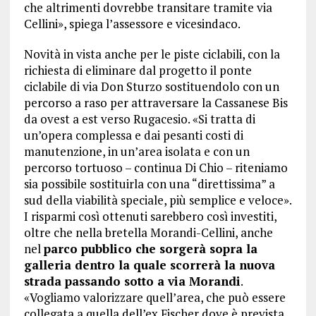
che altrimenti dovrebbe transitare tramite via
Cellini», spiega l’assessore e vicesindaco.
Novità in vista anche per le piste ciclabili, con la
richiesta di eliminare dal progetto il ponte
ciclabile di via Don Sturzo sostituendolo con un
percorso a raso per attraversare la Cassanese Bis
da ovest a est verso Rugacesio. «Si tratta di
un’opera complessa e dai pesanti costi di
manutenzione, in un’area isolata e con un
percorso tortuoso – continua Di Chio – riteniamo
sia possibile sostituirla con una “direttissima” a
sud della viabilità speciale, più semplice e veloce».
I risparmi così ottenuti sarebbero così investiti,
oltre che nella bretella Morandi-Cellini, anche
nel
parco pubblico che sorgerà sopra la
galleria dentro la quale scorrerà la nuova
strada passando sotto a via Morandi
.
«Vogliamo valorizzare quell’area, che può essere
collegata a quella dell’ex Fischer dove è prevista