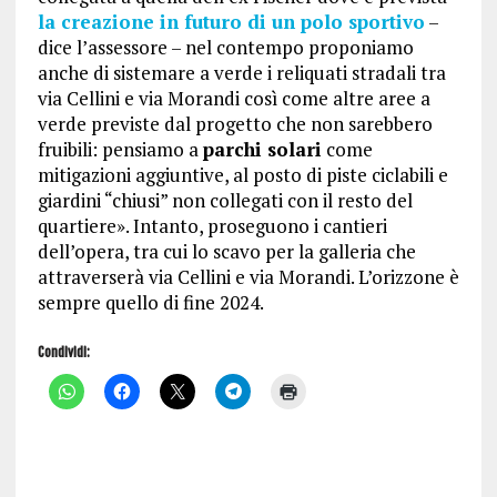
la creazione in futuro di un polo sportivo
–
dice l’assessore – nel contempo proponiamo
anche di sistemare a verde i reliquati stradali tra
via Cellini e via Morandi così come altre aree a
verde previste dal progetto che non sarebbero
fruibili: pensiamo a
parchi solari
come
mitigazioni aggiuntive, al posto di piste ciclabili e
giardini “chiusi” non collegati con il resto del
quartiere». Intanto, proseguono i cantieri
dell’opera, tra cui lo scavo per la galleria che
attraverserà via Cellini e via Morandi. L’orizzone è
sempre quello di fine 2024.
Condividi:
F
F
F
F
F
a
a
a
a
a
i
i
i
i
i
c
c
c
c
c
l
l
l
l
l
i
i
i
i
i
c
c
c
c
c
p
p
p
p
q