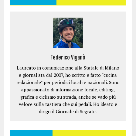
a
a
i
a
s
n
n
n
n
t
u
u
e
u
r
o
o
s
o
a
v
v
t
v
)
a
a
r
a
f
f
a
f
i
i
)
i
n
n
n
e
e
e
s
s
s
t
t
t
r
r
r
a
a
a
)
)
)
Federico Viganò
Laureato in comunicazione alla Statale di Milano
e giornalista dal 2007, ho scritto e fatto “cucina
redazionale” per periodici locali e nazionali. Sono
appassionato di informazione locale, editing,
grafica e ciclismo su strada, anche se vado più
veloce sulla tastiera che sui pedali. Ho ideato e
dirigo il Giornale di Segrate.