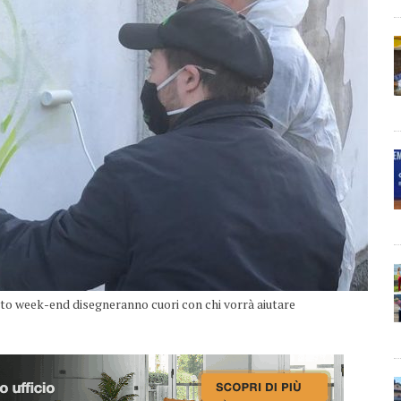
esto week-end disegneranno cuori con chi vorrà aiutare