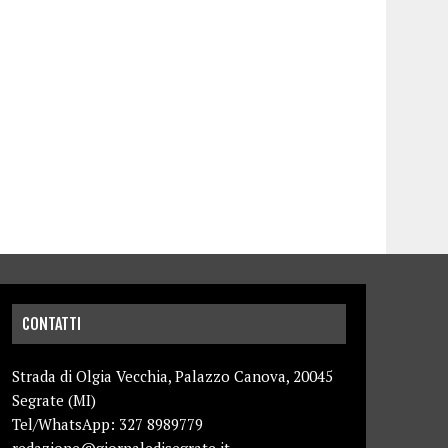
CONTATTI
Strada di Olgia Vecchia, Palazzo Canova, 20045
Segrate (MI)
Tel/WhatsApp: 327 8989779
redazione@giornaledisegrate.it