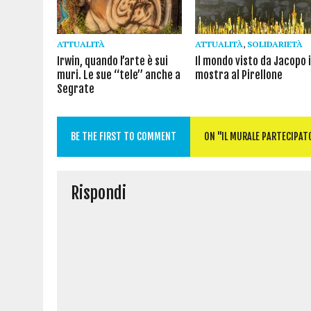
)
)
)
ATTUALITÀ
ATTUALITÀ
,
SOLIDARIETÀ
Irwin, quando l’arte è sui
Il mondo visto da Jacopo 
muri. Le sue “tele” anche a
mostra al Pirellone
Segrate
BE THE FIRST TO COMMENT
ON "IL MURALE PARTECIPATO
Rispondi