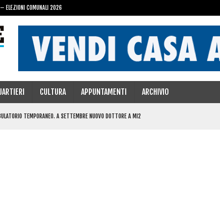
 – ELEZIONI COMUNALI 2026
UARTIERI
CULTURA
APPUNTAMENTI
ARCHIVIO
BULATORIO TEMPORANEO. A SETTEMBRE NUOVO DOTTORE A MI2
ZIATA LA SEGRATESE MARGHERITA NAPOLETANO
 ALLO SPORTING CLUB MILANO2
A 100 E 100 E LODE
CIATO. DANNI PER CENTINAIA DI EURO