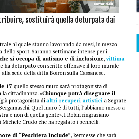
tribuire, sostituirà quella deturpata dai
atrale al quale stanno lavorando da mesi, in mezzo
a dello sport. Saranno settimane intense per i
che si occupa di autismo e di inclusione
,
vittima
e ha deturpato con scritte offensive il loro murale
 alla sede della ditta Boiron sulla Cassanese.
le 17
quello stesso muro sarà protagonista di
a la cittadinanza. «
Chiunque potrà disegnare il
già protagonista di
altri recuperi artistici
a Segrate
a Bergamaschi. Quel muro è di tutti, l’abbiamo messo a
tra e non di quella gente». I Robin ringraziano
di Michele Crudo che ha regalato i pennelli.
nore di “Peschiera Include”,
kermesse che sarà