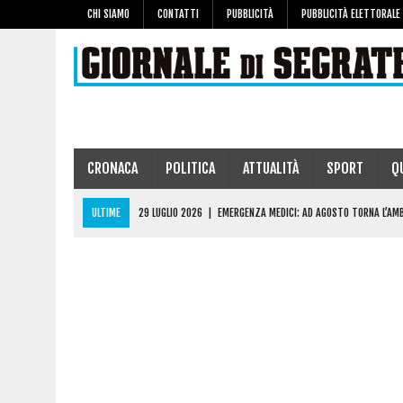
CHI SIAMO
CONTATTI
PUBBLICITÀ
PUBBLICITÀ ELETTORALE
CRONACA
POLITICA
ATTUALITÀ
SPORT
Q
ULTIME
29 LUGLIO 2026
|
EMERGENZA MEDICI: AD AGOSTO TORNA L’AM
29 LUGLIO 2026
|
INCATENATA AL SAN RAFFAELE PER ESSERE STATA LICEN
28 LUGLIO 2026
|
MANZANO CONQUISTA L’ITF DI SEGRATE: GRANDE TENNIS
27 LUGLIO 2026
|
MATURITÀ 2026, ECCO I NOSTRI STUDENTI ECCELLENTI D
6 AGOSTO 2026
|
FA DRIFTING SULLA ROTATORIA DI VIA SAN BOVIO, DENUN