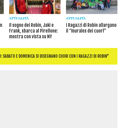
ATTUALITÀ
ATTUALITÀ
in
Il sogno dei Robin, Jaki e
I Ragazzi di Robin allargano
Frank, sbarca al Pirellone:
il “murales dei cuori”
mostra con vista su NY
: SABATO E DOMENICA SI DISEGNANO CUORI CON I RAGAZZI DI ROBIN"