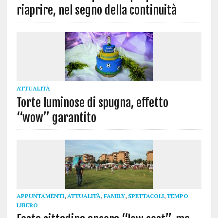
riaprire, nel segno della continuità
ATTUALITÀ
Torte luminose di spugna, effetto
“wow” garantito
APPUNTAMENTI
,
ATTUALITÀ
,
FAMILY
,
SPETTACOLI
,
TEMPO
LIBERO