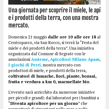
Una giornata per scoprire il miele, le api
e i prodotti della terra, con una mostra
mercato.
Domenica 21 maggio
dalle ore 10 alle ore 18
al
Centroparco, via San Rocco, si terrà la “Festa del
miele e dei prodotti della terra”. Una iniziativa
organizzata dal Comune di Segrate con le
associazioni
Assieme
,
Apicoltori Milano Apam
,
I giochi di Perri
. mostra mercato con
produttori di miele, e prodotti della terra,
coltivatori di lumache, fiori, piante, bonsai,
frutta e verdura a km 0, marmellate bio
.
L’evento sarà arricchito da numerose iniziative
per piccoli e grandi: dai laboratori per i bambini a
“
Diventa apicoltore per un giorno
” che
permetterà di cimentarsi nella cura e nella