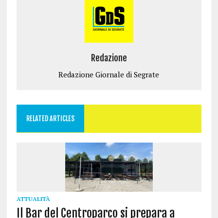
f
f
a
f
i
i
)
i
n
n
n
e
e
e
s
s
s
t
t
t
r
r
r
a
a
a
)
)
)
Redazione
Redazione Giornale di Segrate
RELATED ARTICLES
ATTUALITÀ
Il Bar del Centroparco si prepara a